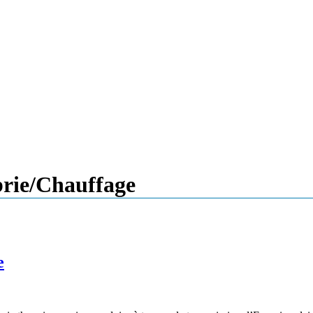
brie/Chauffage
e