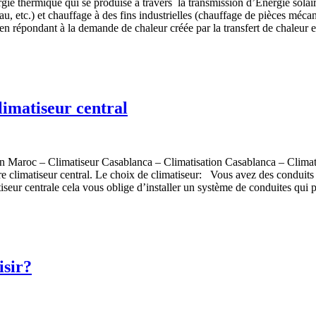
ie thermique qui se produise à travers la transmission d’Energie solai
, etc.) et chauffage à des fins industrielles (chauffage de pièces méca
 en répondant à la demande de chaleur créée par la transfert de chaleur 
climatiseur central
Maroc – Climatiseur Casablanca – Climatisation Casablanca – Climatiseu
otre climatiseur central. Le choix de climatiseur: Vous avez des conduit
tiseur centrale cela vous oblige d’installer un système de conduites qui 
isir?