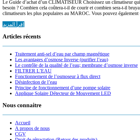
Le Guide d’achat d’un CLIMATISEUR Choisissez un climatiseur qui convi
besoin ? Combien cela coûtera-t-il de courir et combien sera-t-il bruy
climatiseurs les plus populaires au MAROC. Vous pouvez également con
إقرأ المزيد
Articles récents
Traitement anti-sel d’eau par champ magnétique
Les avantages d’osmose Inverse (purifier l’eau)
Le contrôle de la qualité de l’eau; membrane d’osmose inverse
FILTRER L’EAU
Fonctionnement de l’osmoseur à flux direct
Désinfection de l’eau
Principe de fonctionnement d’une pompe solaire
Applique Solaire Détecteur de Mouvement LED
Nous connaitre
Accueil
A propos de nous
CGV
Droit de rétractation (Retour des produits)