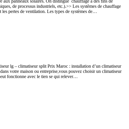
re aux panneaux solaires. On distingue chauffage à des fins de
niques, de processus industriels, etc.).>> Les systèmes de chauffage
et les pertes de ventilation. Les types de systèmes de…
r lg – climatiseur split Prix Maroc : installation d’un climatiseur
s dans votre maison ou entreprise,vous pouvez choisir un climatiseur
peut fonctionne avec le tien se qui relever…