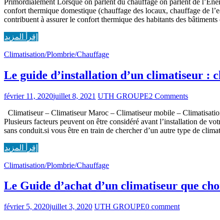
Primordialement Lorsque on parlent du chauffage on parlent de l’Energ
confort thermique domestique (chauffage des locaux, chauffage de l’eau
contribuent à assurer le confort thermique des habitants des bâtiments
إقرأ المزيد
Climatisation/Plombrie/Chauffage
Le guide d’installation d’un climatiseur : 
février 11, 2020
juillet 8, 2021
UTH GROUPE
2 Comments
Climatiseur – Climatiseur Maroc – Climatiseur mobile – Climatisation 
Plusieurs facteurs peuvent on être considéré avant l’installation de v
sans conduit.si vous être en train de chercher d’un autre type de clima
إقرأ المزيد
Climatisation/Plombrie/Chauffage
Le Guide d’achat d’un climatiseur que cho
février 5, 2020
juillet 3, 2020
UTH GROUPE
0 comment