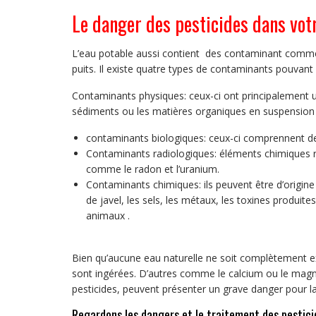
Le danger des pesticides dans votr
L’eau potable aussi contient des contaminant comme 
puits. Il existe quatre types de contaminants pouvant ê
Contaminants physiques: ceux-ci ont principalement un
sédiments ou les matières organiques en suspension 
contaminants biologiques: ceux-ci comprennent des
Contaminants radiologiques: éléments chimiques ra
comme le radon et l’uranium.
Contaminants chimiques: ils peuvent être d’origine 
de javel, les sels, les métaux, les toxines produi
animaux .
Bien qu’aucune eau naturelle ne soit complètement ex
sont ingérées. D’autres comme le calcium ou le mag
pesticides, peuvent présenter un grave danger pour la 
Regardons les dangers et le traitement des pestici