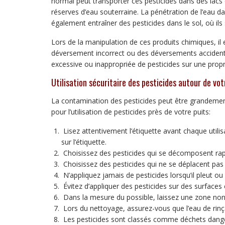
normal peut transporter ces pesticides dans des lacs 
réserves d’eau souterraine. La pénétration de l’eau da
également entraîner des pesticides dans le sol, où ils
Lors de la manipulation de ces produits chimiques, il
déversement incorrect ou des déversements accidente
excessive ou inappropriée de pesticides sur une propr
Utilisation sécuritaire des pesticides autour de vot
La contamination des pesticides peut être grandement
pour l’utilisation de pesticides près de votre puits:
Lisez attentivement l’étiquette avant chaque utilis
sur l’étiquette.
Choisissez des pesticides qui se décomposent rap
Choisissez des pesticides qui ne se déplacent pas 
N’appliquez jamais de pesticides lorsqu’il pleut ou e
Évitez d’appliquer des pesticides sur des surfaces 
Dans la mesure du possible, laissez une zone non t
Lors du nettoyage, assurez-vous que l’eau de rinç
Les pesticides sont classés comme déchets danger