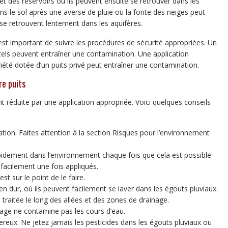
et des réservoirs où ils peuvent ensuite se retrouver dans les
ns le sol après une averse de pluie ou la fonte des neiges peut
 se retrouvent lentement dans les aquifères.
 est important de suivre les procédures de sécurité appropriées. Un
ls peuvent entraîner une contamination. Une application
iété dotée d’un puits privé peut entraîner une contamination.
re puits
 réduite par une application appropriée. Voici quelques conseils
ation. Faites attention à la section Risques pour l’environnement
idement dans l’environnement chaque fois que cela est possible
facilement une fois appliqués.
st sur le point de le faire.
en dur, où ils peuvent facilement se laver dans les égouts pluviaux.
raitée le long des allées et des zones de drainage.
age ne contamine pas les cours d’eau.
eux. Ne jetez jamais les pesticides dans les égouts pluviaux ou