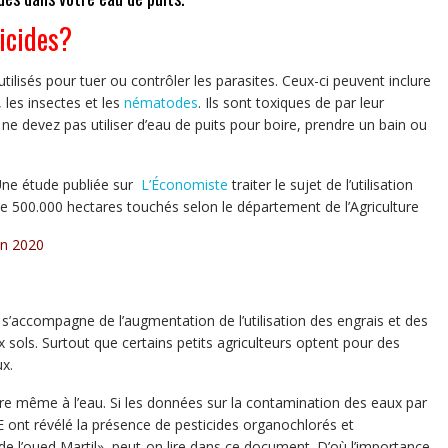
icides?
ilisés pour tuer ou contrôler les parasites. Ceux-ci peuvent inclure
les insectes et les
nématodes
. Ils sont toxiques de par leur
 ne devez pas utiliser d’eau de puits pour boire, prendre un bain ou
 Une étude publiée sur
L’Économiste
traiter le sujet de l’utilisation
que 500.000 hectares touchés selon le département de l’Agriculture
 en 2020
s’accompagne de l’augmentation de l’utilisation des engrais et des
 sols. Surtout que certains petits agriculteurs optent pour des
x.
re même à l’eau. Si les données sur la contamination des eaux par
E ont révélé la présence de pesticides organochlorés et
 l’oued Martil», peut-on lire dans ce document. D’où l’importance