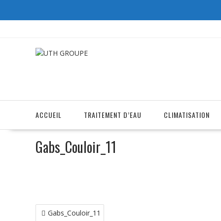
Skip
to
content
ACCUEIL
TRAITEMENT D’EAU
CLIMATISATION
Gabs_Couloir_11
Navigation
Gabs_Couloir_11