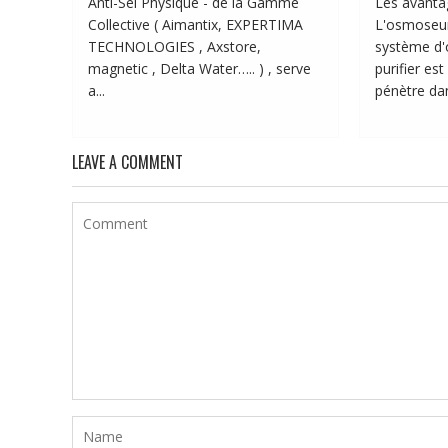
Anti-Sel Physique - de la Gamme
Les avanta
Collective ( Aimantix, EXPERTIMA
L'osmoseur
TECHNOLOGIES , Axstore,
système d'
magnetic , Delta Water….. ) , serve
purifier est
a...
pénètre dan
LEAVE A COMMENT