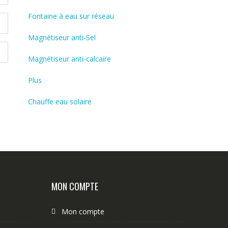
Fontaine à eau sur réseau
Magnétiseur anti-Sel
Magnétiseur anti-calcaire
Plus
Chauffe eau solaire
MON COMPTE
Mon compte