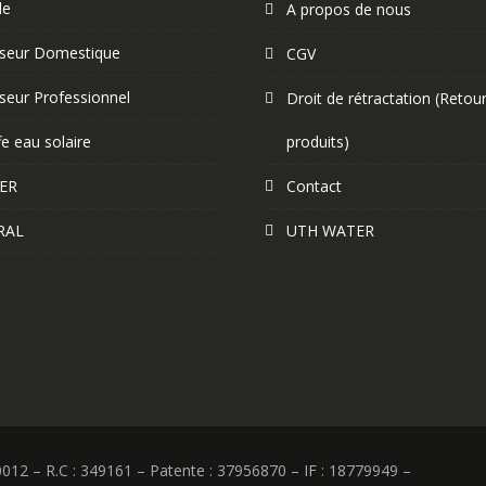
le
A propos de nous
eur Domestique
CGV
eur Professionnel
Droit de rétractation (Retou
e eau solaire
produits)
ER
Contact
RAL
UTH WATER
12 – R.C : 349161 – Patente : 37956870 – IF : 18779949 –