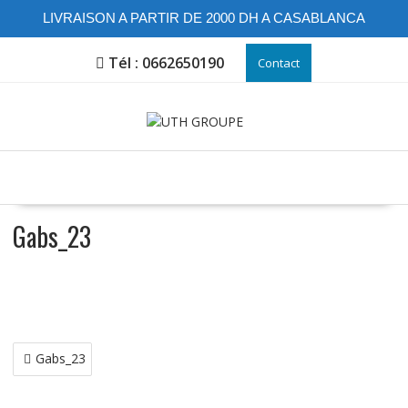
LIVRAISON A PARTIR DE 2000 DH A CASABLANCA
Skip
Tél : 0662650190
Contact
to
content
Gabs_23
Navigation
Gabs_23
de
l’article