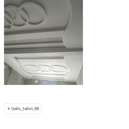
Navigation
Gabs_Salon_88
de
l’article