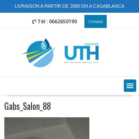
LIVRAISON A PARTIR DE 2000 DH A CASABLANCA
Skip
Tél : 0662650190
Contact
to
content
Gabs_Salon_88