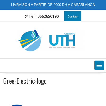
LIVRAISON A PARTIR DE 2000 DH A CASABLANCA
Skip
Tél : 0662650190
Contact
to
content
Gree-Electric-logo