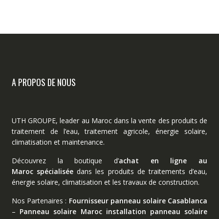
initial
actuel
initial
ac
a
était :
est :
était :
es
plusieurs
8,000.00 MAD.
6,000.00 MAD.
3,290.00 MA
2,
variations.
Les
options
peuvent
être
A PROPOS DE NOUS
choisies
sur
la
page
UTH GROUPE, leader au Maroc dans la vente des produits de
du
traitement de l’eau, traitement agricole, énergie solaire,
produit
climatisation et maintenance.
Découvrez la boutique d’
achat en ligne au
Maroc spécialisée
dans les produits de traitements d’eau,
énergie solaire, climatisation et les travaux de construction.
Nos Partenaires :
Fournisseur panneau solaire Casablanca
–
Panneau solaire Maroc
installation panneau solaire