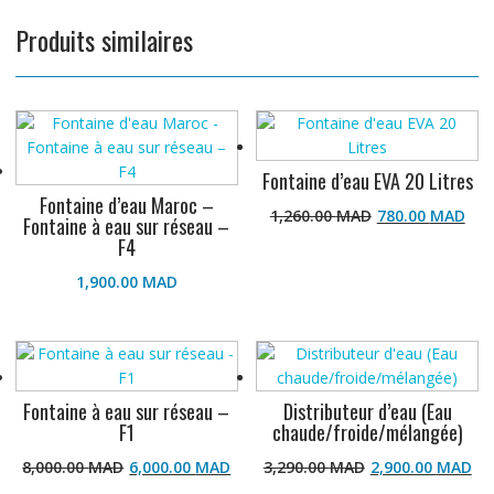
Produits similaires
Fontaine d’eau EVA 20 Litres
Fontaine d’eau Maroc –
Le
Le
1,260.00
MAD
780.00
MAD
Fontaine à eau sur réseau –
prix
pr
F4
initial
ac
était :
est
1,900.00
MAD
1,260.00 M
78
Fontaine à eau sur réseau –
Distributeur d’eau (Eau
F1
chaude/froide/mélangée)
Le
Le
Le
L
Ce
8,000.00
MAD
6,000.00
MAD
3,290.00
MAD
2,900.00
MAD
prix
prix
prix
pr
produit