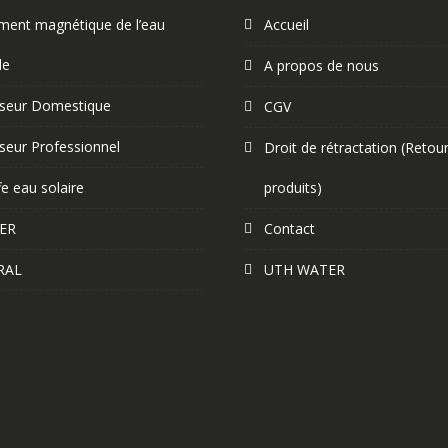
ement magnétique de l’eau
Accueil
le
A propos de nous
eur Domestique
CGV
eur Professionnel
Droit de rétractation (Retou
e eau solaire
produits)
ER
Contact
RAL
UTH WATER