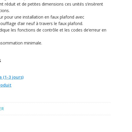
éduit et de petites dimensions ces unités s’insèrent
tions.
r pour une installation en faux plafond avec
fflage d’air neuf à travers le faux plafond.
ndique les fonctions de contrôle et les codes de’erreur en
onsommation minimale.
S
 (1-3 jours)
roduit
ER